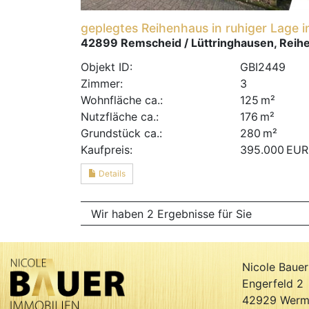
geplegtes Reihenhaus in ruhiger Lage 
42899 Remscheid / Lüttringhausen, Reih
Objekt ID:
GBI2449
Zimmer:
3
Wohnfläche ca.:
125 m²
Nutzfläche ca.:
176 m²
Grund­stück ca.:
280 m²
Kaufpreis:
395.000 EUR
Details
Wir haben 2 Ergebnisse für Sie
Nicole Bauer
Engerfeld 2
42929 Werme