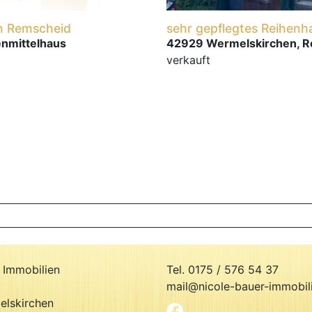
in Remscheid
sehr gepflegtes Reihenh
enmittelhaus
42929 Wermelskirchen, R
verkauft
 Immobilien
Tel. 0175 / 576 54 37
mail@nicole-bauer-immobil
lskirchen