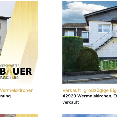
 Wermelskirchen
Verkauft :großzügige E
hnung
42929 Wermelskirchen, 
verkauft