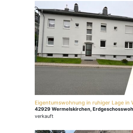
Eigentumswohnung in ruhiger Lage in
42929 Wermelskirchen, Erdgeschosswo
verkauft