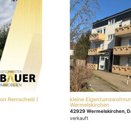
von Remscheid (
kleine Eigentumswohnun
Wermelskirchen
42929 Wermelskirchen, 
verkauft