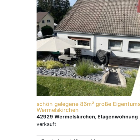
schön gelegene 86m² große Eigentum
Wermelskirchen
42929 Wermelskirchen, Etagenwohnung
verkauft