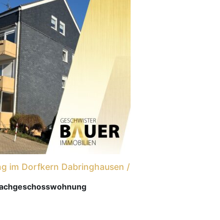
g im Dorfkern Dabringhausen /
Dachgeschosswohnung