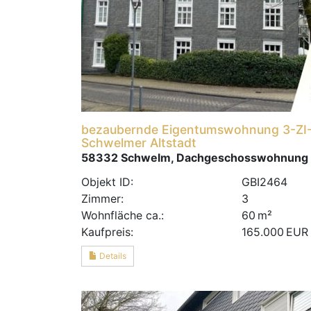
bezaubernde Eigentumswohnung 3-ZI-
Schwelmer Altstadt
58332 Schwelm, Dachgeschosswohnung
Objekt ID:
GBI2464
Zimmer:
3
Wohnfläche ca.:
60 m²
Kaufpreis:
165.000 EUR
Details