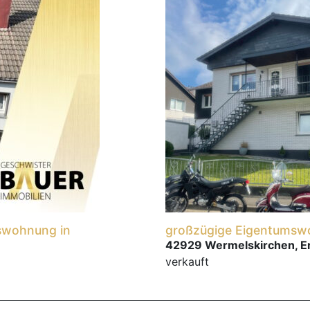
swohnung in
großzügige Eigentumsw
42929 Wermelskirchen, 
verkauft