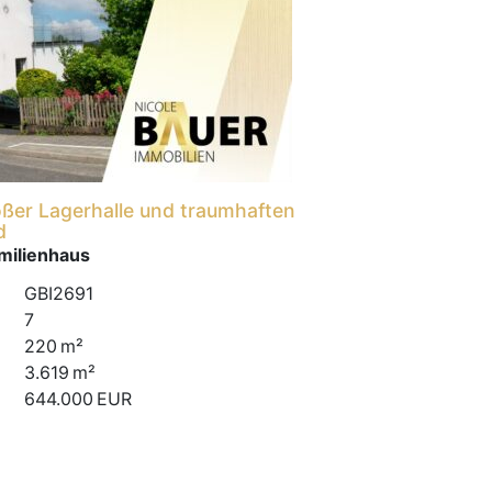
oßer Lagerhalle und traumhaften
d
milienhaus
GBI2691
7
220 m²
3.619 m²
644.000 EUR