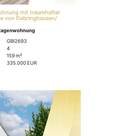
hnung mit traumhafter
te von Dabringhausen/
Etagenwohnung
GBI2693
4
159 m²
335.000 EUR