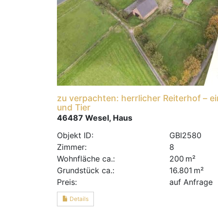
zu verpachten: herrlicher Reiterhof – 
und Tier
46487 Wesel, Haus
Objekt ID:
GBI2580
Zimmer:
8
Wohnfläche ca.:
200 m²
Grund­stück ca.:
16.801 m²
Preis:
auf Anfrage
Details