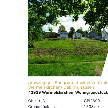
großzügiges Baugrundstück in zentral
Wermelskirchen/ Dabringhausen
42929 Wermelskirchen, Wohngrundstück
Objekt ID:
GBI2690
Grund­stück ca.:
1.533 m²