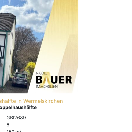
hälfte in Wermelskirchen
oppelhaushälfte
GBI2689
6
150 m²