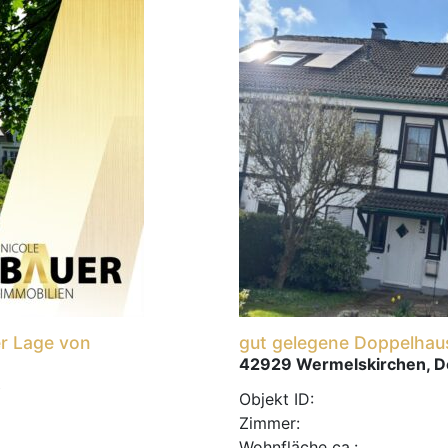
er Lage von
gut gelegene Doppelhaus
42929 Wermelskirchen, D
Objekt ID:
Zimmer:
Wohnfläche ca.: