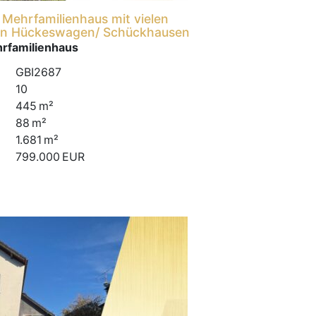
Mehrfamilienhaus mit vielen
 in Hückeswagen/ Schückhausen
rfamilienhaus
GBI2687
10
445 m²
88 m²
1.681 m²
799.000 EUR