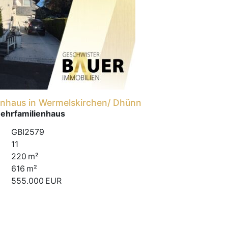
enhaus in Wermelskirchen/ Dhünn
ehrfamilienhaus
GBI2579
11
220 m²
616 m²
555.000 EUR