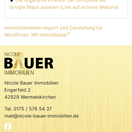
Die ungefähre Position der Immobilie auf
Google Maps ansehen (Link auf externe Website)
Immobiliendaten-Import und Darstellung für
®
WordPress: WP-ImmoMakler
Nicole Bauer Immobilien
Engerfeld 2
42929 Wermelskirchen
Tel. 0175 / 576 54 37
mail@nicole-bauer-immobilien.de