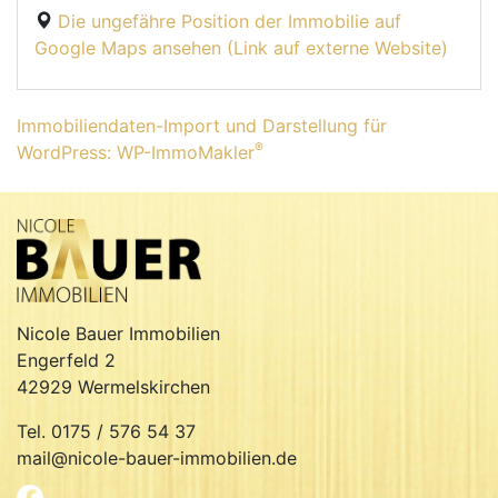
Die ungefähre Position der Immobilie auf
Google Maps ansehen (Link auf externe Website)
Immobiliendaten-Import und Darstellung für
®
WordPress: WP-ImmoMakler
Nicole Bauer Immobilien
Engerfeld 2
42929 Wermelskirchen
Tel. 0175 / 576 54 37
mail@nicole-bauer-immobilien.de