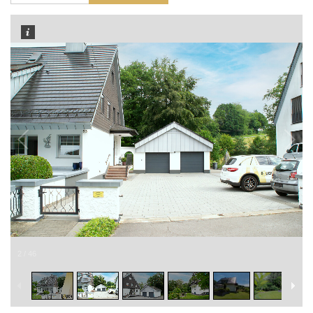
2
/
46