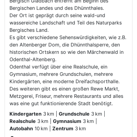
Bergisch Gladbach entfernt am Beginn des
Bergischen Landes und des Dhünnthales.
Der Ort ist geprägt durch seine wald-und
wassereiche Landschaft und Teil des Naturparks
Bergisches Land.
Es gibt verschiedene Sehenswürdigkeiten, wie z.B.
den Altenberger Dom, die Dhünnthalsperre, den
historischen Ortskern so wie den Märchenwald in
Odenthal-Altenberg.
Odenthal verfügt über eine Realschule, ein
Gymnasium, mehrere Grundschulen, mehrere
Kindergärten, eine moderne Dreifachsporthalle.
Des weiteren gibt es einen großen Rewe Markt,
Metzgerei, Friseur, mehrere Restaurants und alles
was eine gut funktionierende Stadt benötigt.
Kindergarten
3 km |
Grundschule
3 km |
Realschule
3 km |
Gymnasium
3 km |
Autobahn
10 km |
Zentrum
3 km